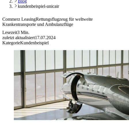
Blog
kundenbeispiel-unicair
Commerz Leasing
Rettungsflugzeug für weltweite
Krankentransporte und Ambulanzflüge
Lesezeit
3
Min.
zuletzt aktualisiert
17.07.2024
Kategorie
Kundenbeispiel